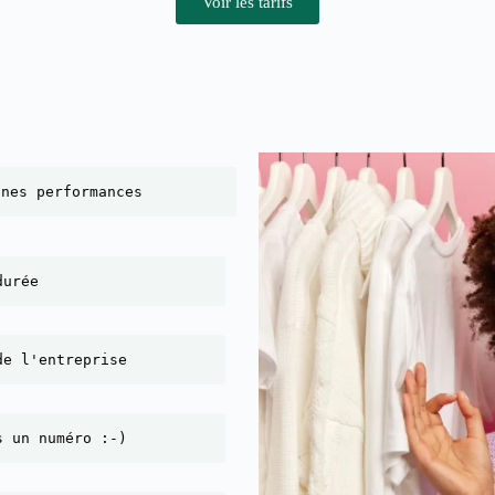
Voir les tarifs
nnes performances
durée
de l'entreprise
s un numéro :-)