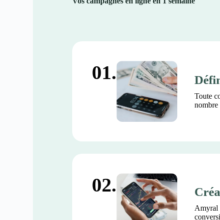
Vos campagnes en ligne en 1 semaine
01.
Défin
Toute co
nombre d
02.
Créa
Amyral 
conversi