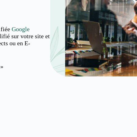
ifiée
Google
ifié sur votre site et
ects ou en E-
 »