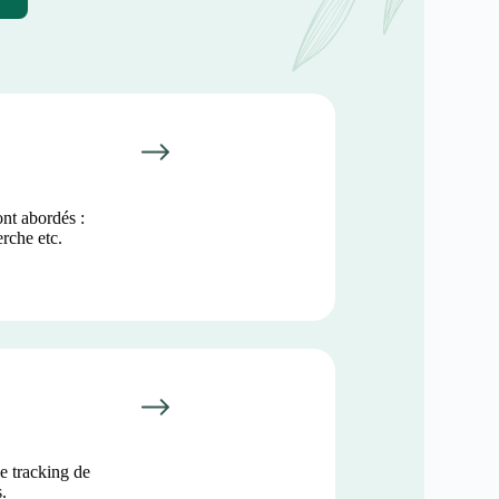
ont abordés :
erche etc.
e tracking de
.