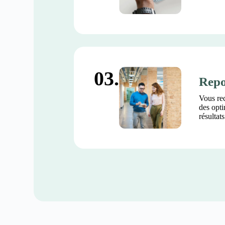
03.
Repo
Vous re
des opti
résultat