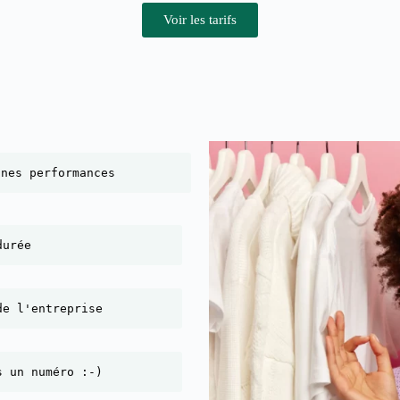
Voir les tarifs
nnes performances
durée
de l'entreprise
s un numéro :-)