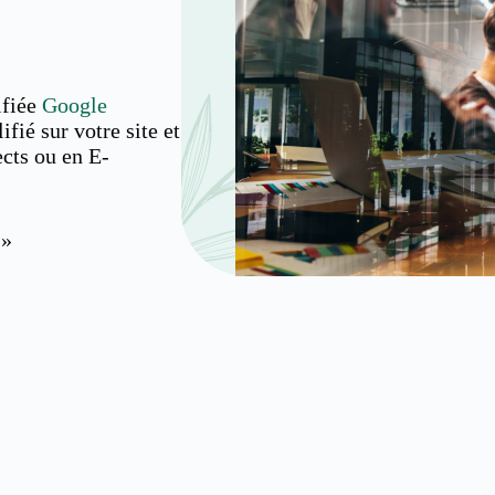
ifiée
Google
ifié sur votre site et
ects ou en E-
 »