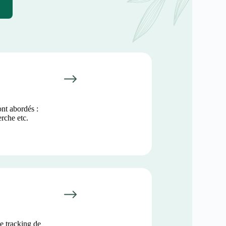
ont abordés :
erche etc.
e tracking de