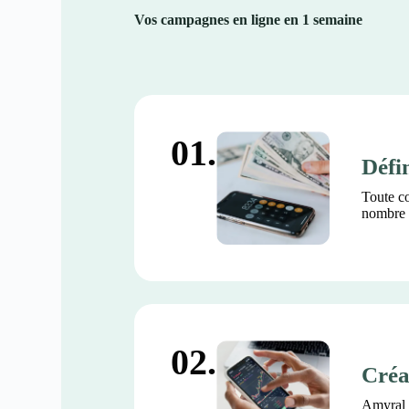
Vos campagnes en ligne en 1 semaine
01.
Défin
Toute co
nombre d
02.
Créa
Amyral 