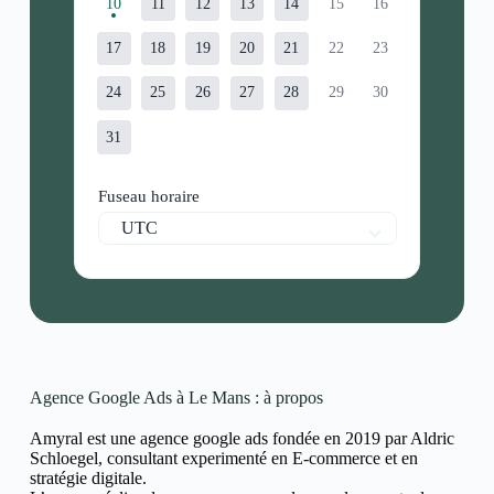
10
11
12
13
14
15
16
17
18
19
20
21
22
23
24
25
26
27
28
29
30
31
Fuseau horaire
UTC
Agence Google Ads à Le Mans : à propos
Amyral est une agence google ads fondée en 2019 par Aldric
Schloegel, consultant experimenté en E-commerce et en
stratégie digitale.