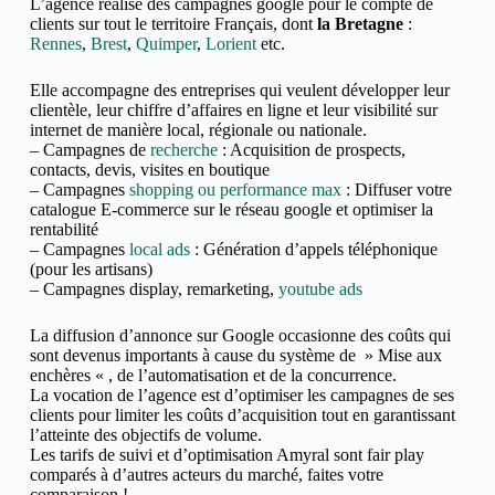
L’agence réalise des campagnes google pour le compte de
clients sur tout le territoire Français, dont
la Bretagne
:
Rennes
,
Brest
,
Quimper
,
Lorient
etc.
Elle accompagne des entreprises qui veulent développer leur
clientèle, leur chiffre d’affaires en ligne et
leur visibilité sur
internet de manière local, régionale ou nationale.
– Campagnes de
recherche
: Acquisition de prospects,
contacts, devis, visites en boutique
– Campagnes
shopping ou performance max
: Diffuser votre
catalogue E-commerce sur le réseau google et optimiser la
rentabilité
– Campagnes
local ads
: Génération d’appels téléphonique
(pour les artisans)
– Campagnes display, remarketing,
youtube ads
La diffusion d’annonce sur Google occasionne des coûts qui
sont devenus importants à cause du système de » Mise aux
enchères « , de l’automatisation et de la concurrence.
La vocation de l’agence est d’optimiser les campagnes de ses
clients pour limiter les coûts d’acquisition tout en garantissant
l’atteinte des objectifs de volume.
Les tarifs de suivi et d’optimisation Amyral sont fair play
comparés à d’autres acteurs du marché, faites votre
comparaison !