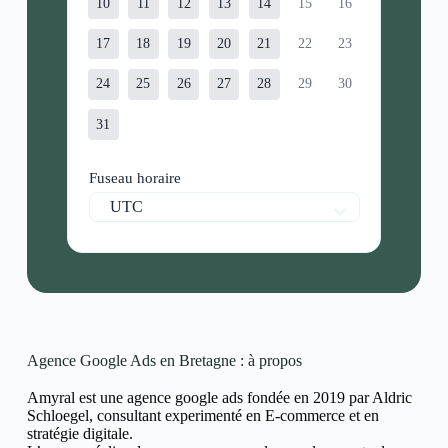
10
11
12
13
14
15
16
17
18
19
20
21
22
23
24
25
26
27
28
29
30
31
Fuseau horaire
UTC
Agence Google Ads en Bretagne : à propos
Amyral est une agence google ads fondée en 2019 par Aldric
Schloegel, consultant experimenté en E-commerce et en
stratégie digitale.