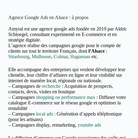
Agence Google Ads en Alsace : à propos
Amyral est une agence google ads fondée en 2019 par Aldric
Schloegel, consultant experimenté en E-commerce et en
stratégie digitale.
L’agence réalise des campagnes google pour le compte de
clients sur tout le territoire Français, dont
l’Alsace
:
Strasbourg
,
Mulhouse
,
Colmar
,
Haguenau
etc.
Elle accompagne des entreprises qui veulent développer leur
clientèle, leur chiffre d’affaires en ligne et
leur visibilité sur
internet de manière local, régionale ou nationale.
– Campagnes de
recherche
: Acquisition de prospects,
contacts, devis, visites en boutique
– Campagnes
shopping ou performance max
: Diffuser votre
catalogue E-commerce sur le réseau google et optimiser la
rentabilité
– Campagnes
local ads
: Génération d’appels téléphonique
(pour les artisans)
– Campagnes display, remarketing,
youtube ads
La diffusion d’annonce sur Google occasionne des coûts qui