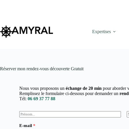
Expertises
Réserver mon rendez-vous découverte Gratuit
Nous vous proposons un
échange de 20 min
pour aborder v
Remplissez le formulaire ci-dessous pour demander un
rend
Tél:
06 69 37 77 88
N
o
P
m
r
o
E-mail
*
*
é