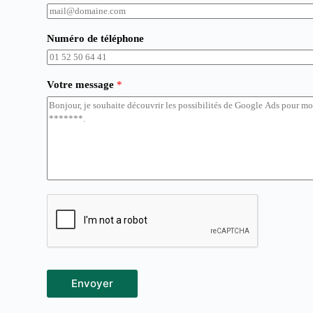
n
o
m
Numéro de téléphone
Votre message
*
Envoyer