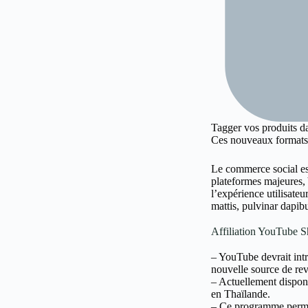
Tagger vos produits d
Ces nouveaux formats 
Le commerce social est
plateformes majeures, 
l’expérience utilisateu
mattis, pulvinar dapibu
Affiliation YouTube 
– YouTube devrait int
nouvelle source de re
– Actuellement disponi
en Thaïlande.
– Ce programme permet 