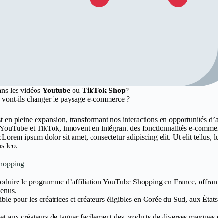
ans les vidéos
Youtube
ou
TikTok Shop
?
vont-ils changer le paysage e-commerce ?
 en pleine expansion, transformant nos interactions en opportunités d’
YouTube et TikTok, innovent en intégrant des fonctionnalités e-commerc
r.Lorem ipsum dolor sit amet, consectetur adipiscing elit. Ut elit tellus,
s leo.
Shopping
roduire le programme d’affiliation YouTube Shopping en France, offrant
venus.
ble pour les créatrices et créateurs éligibles en Corée du Sud, aux État
aux créateurs de taguer facilement des produits de diverses marques et 