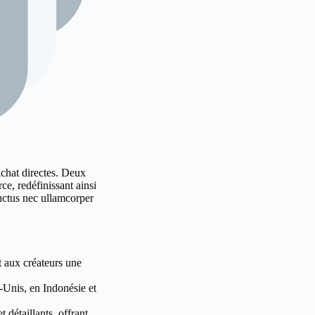
achat directes. Deux
e, redéfinissant ainsi
 luctus nec ullamcorper
 aux créateurs une
s-Unis, en Indonésie et
détaillants, offrant