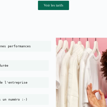
Voir les tarifs
nnes performances
durée
de l'entreprise
s un numéro :-)