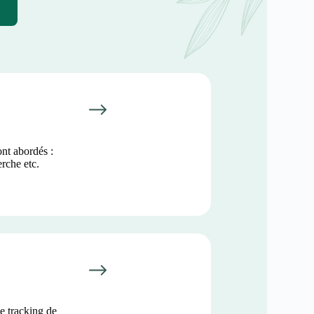
ont abordés :
erche etc.
e tracking de