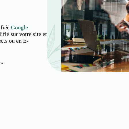
ifiée
Google
ifié sur votre site et
ects ou en E-
 »