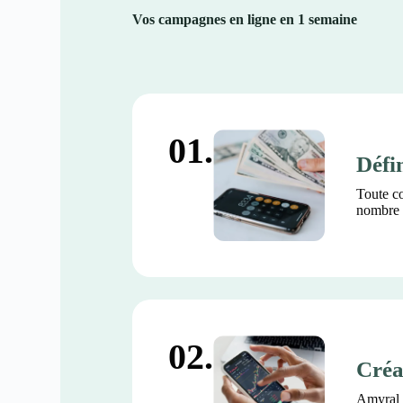
Vos campagnes en ligne en 1 semaine
01.
Défin
Toute co
nombre d
02.
Créa
Amyral 