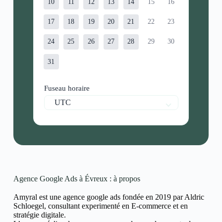
10
11
12
13
14
15
16
17
18
19
20
21
22
23
24
25
26
27
28
29
30
31
Fuseau horaire
UTC
Agence Google Ads à Évreux : à propos
Amyral est une agence google ads fondée en 2019 par Aldric
Schloegel, consultant experimenté en E-commerce et en
stratégie digitale.