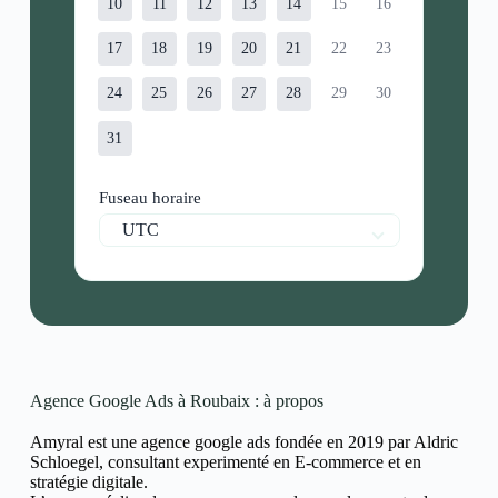
10
11
12
13
14
15
16
17
18
19
20
21
22
23
24
25
26
27
28
29
30
31
Fuseau horaire
UTC
Agence Google Ads à Roubaix : à propos
Amyral est une agence google ads fondée en 2019 par Aldric
Schloegel, consultant experimenté en E-commerce et en
stratégie digitale.