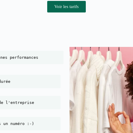
Voir les tarifs
nnes performances
durée
de l'entreprise
s un numéro :-)