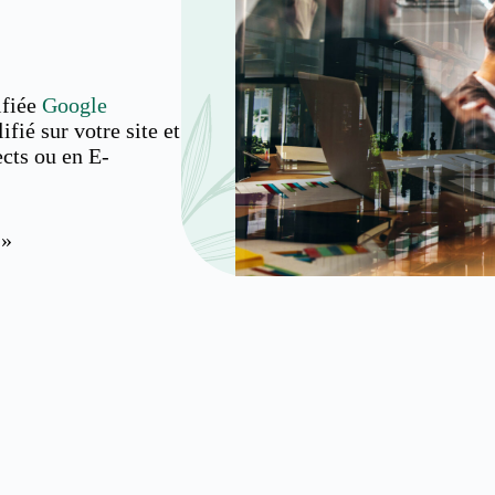
ifiée
Google
ifié sur votre site et
ects ou en E-
 »