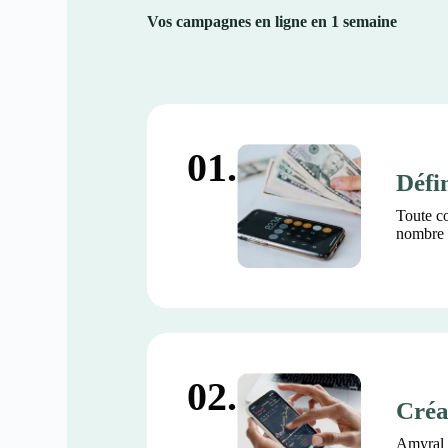
Vos campagnes en ligne en 1 semaine
01.
Défin
Toute co
nombre d
02.
Créa
Amyral 