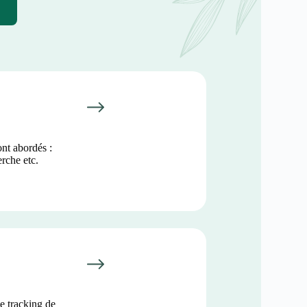
ont abordés :
erche etc.
e tracking de