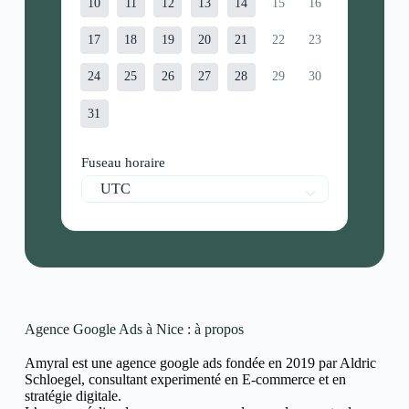
10
11
12
13
14
15
16
17
18
19
20
21
22
23
24
25
26
27
28
29
30
31
Fuseau horaire
UTC
Agence Google Ads à Nice : à propos
Amyral est une agence google ads fondée en 2019 par Aldric
Schloegel, consultant experimenté en E-commerce et en
stratégie digitale.